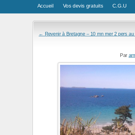
Accueil
Vos devis gratuits
C.G.U
← Revenir à Bretagne – 10 mn mer 2 pers 
Par
ar