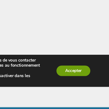
rs de vous contacter
enue,
visiteur !
[
S'enregistrer
|
Connexion
]
|
ires au fonctionnement
Accepter
sactiver dans les