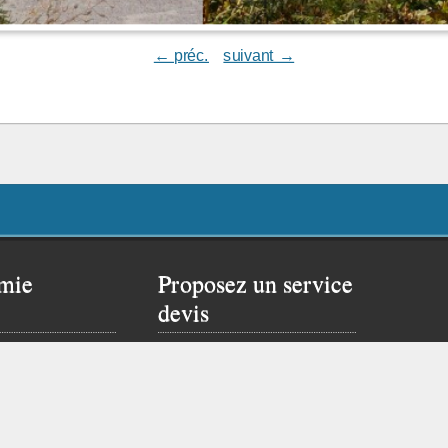
← préc.
suivant →
mie
Proposez un service
devis
 rêver un peu…
Proposer ce service si
site de Flavien :
vous possédez un site
web.
Cliquez ici pour vous