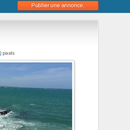
Publier une annonce.
0
pixels