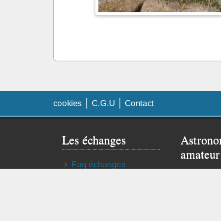
cookies
C.G.U
Contact
Les échanges
Astrono
amateur
Faq échanges
Besoin de
Contrat d’échange
Visitez le 
Publier mon annonce
astro truc