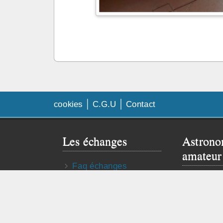
cookies
C.G.U
Contact
Les échanges
Astrono
amateur
Faq échanges
Besoin de
Contrat d’échange
Visitez le 
Publier mon annonce
astro truc