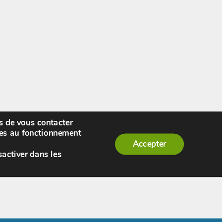
rs de vous contacter
enue,
visiteur !
[
S'enregistrer
|
Connexion
]
|
ires au fonctionnement
Accepter
sactiver dans les