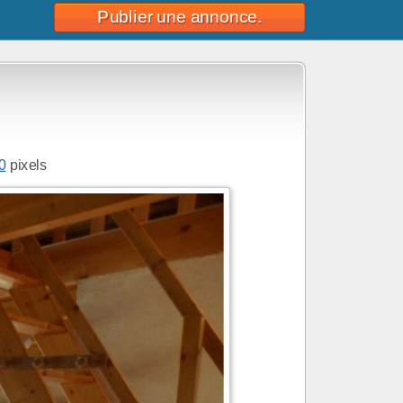
Publier une annonce.
0
pixels