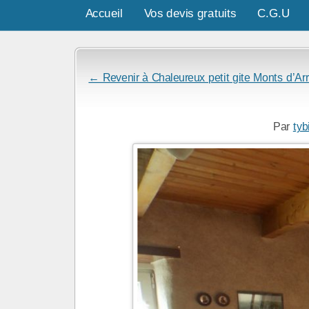
Accueil
Vos devis gratuits
C.G.U
← Revenir à Chaleureux petit gite Monts d’Ar
Par
tyb