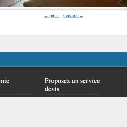
← préc.
suivant →
mie
Proposez un service
devis
 rêver un peu…
Proposer ce service si
site de Flavien :
vous possédez un site
web.
Cliquez ici pour vous