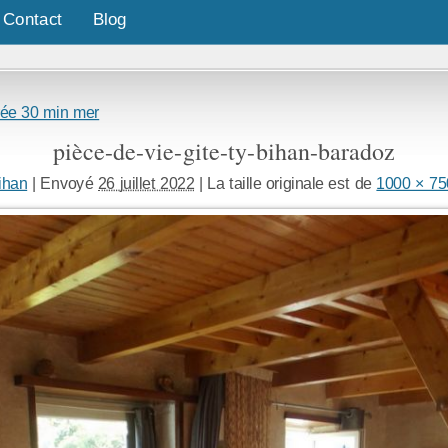
Contact
Blog
rée 30 min mer
pièce-de-vie-gite-ty-bihan-baradoz
ihan
|
Envoyé
26 juillet 2022
|
La taille originale est de
1000 × 75