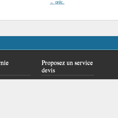
← préc.
mie
Proposez un service
devis
 rêver un peu…
Proposer ce service si
site de Flavien :
vous possédez un site
web.
Cliquez ici pour vous
inscrire