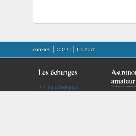
cookies
C.G.U
Contact
Les échanges
Astrono
amateur
Faq échanges
Besoin de
Contrat d’échange
Visitez le 
Publier mon annonce
astro truc