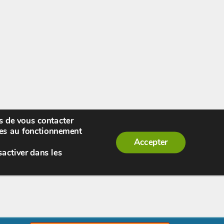
rs de vous contacter
enue,
visiteur !
[
S'enregistrer
|
Connexion
]
|
ires au fonctionnement
Accepter
sactiver dans les