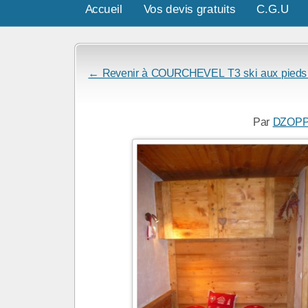
Accueil
Vos devis gratuits
C.G.U
← Revenir à COURCHEVEL T3 ski aux pieds c
Par
DZOP