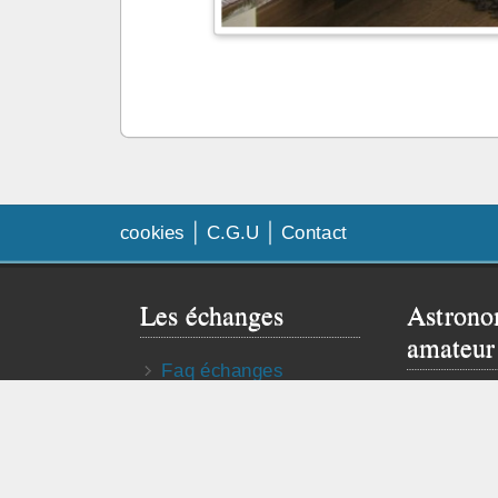
cookies
C.G.U
Contact
Les échanges
Astrono
amateur
Faq échanges
Besoin de
Contrat d’échange
Visitez le 
Publier mon annonce
astro truc