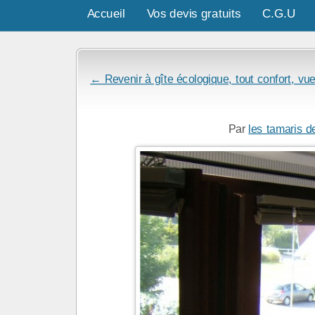
Accueil
Vos devis gratuits
C.G.U
← Revenir à gîte écologique, tout confort, vue
Par
les tamaris d