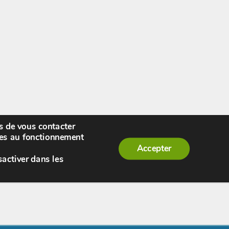
rs de vous contacter
enue,
visiteur !
[
S'enregistrer
|
Connexion
]
|
ires au fonctionnement
Accepter
sactiver dans les