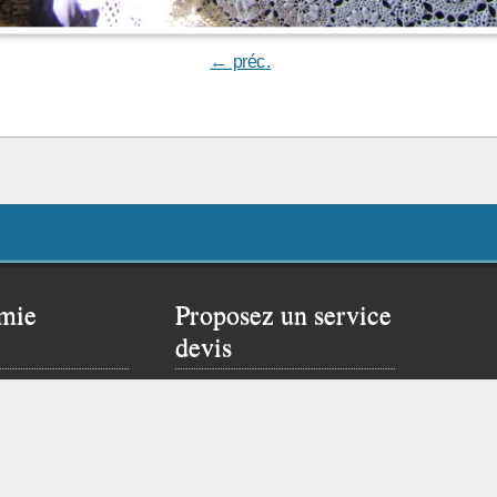
← préc.
mie
Proposez un service
devis
 rêver un peu…
Proposer ce service si
site de Flavien :
vous possédez un site
web.
Cliquez ici pour vous