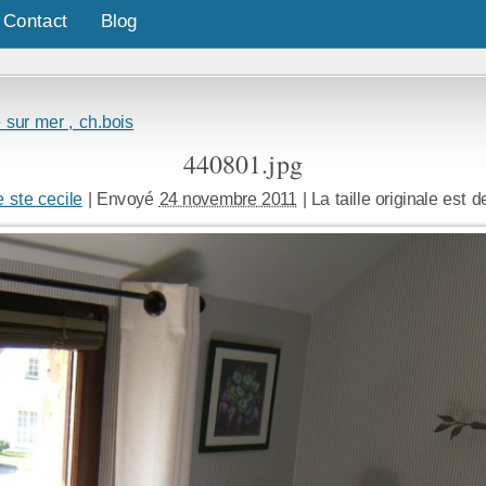
Contact
Blog
 sur mer , ch.bois
440801.jpg
e ste cecile
|
Envoyé
24 novembre 2011
|
La taille originale est 