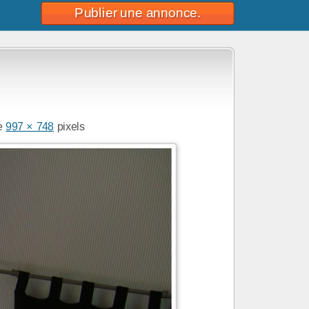
Publier une annonce.
de
997 × 748
pixels