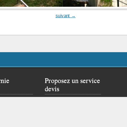
suivant →
mie
Proposez un service
devis
 rêver un peu…
Proposer ce service si
site de Flavien :
vous possédez un site
web.
Cliquez ici pour vous