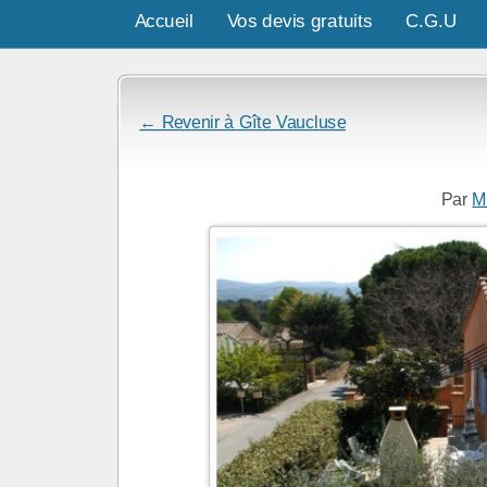
Accueil
Vos devis gratuits
C.G.U
← Revenir à Gîte Vaucluse
Par
M