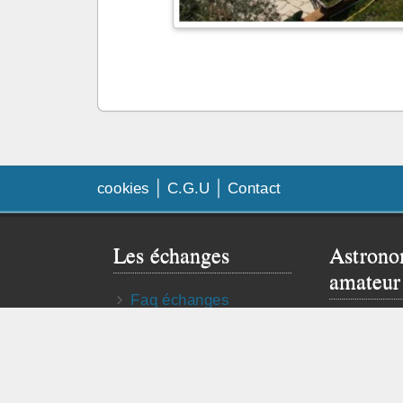
cookies
C.G.U
Contact
Les échanges
Astrono
amateur
Faq échanges
Besoin de
Contrat d’échange
Visitez le 
Publier mon annonce
astro truc