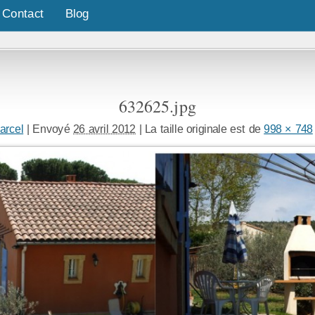
Contact
Blog
632625.jpg
arcel
|
Envoyé
26 avril 2012
|
La taille originale est de
998 × 748