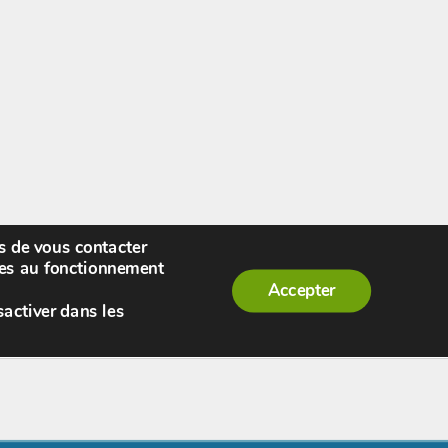
rs de vous contacter
enue,
visiteur !
[
S'enregistrer
|
Connexion
]
|
ires au fonctionnement
Accepter
sactiver dans les