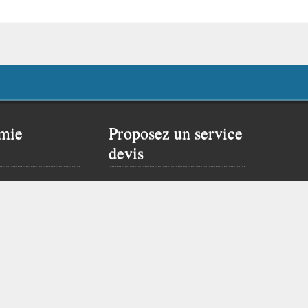
mie
Proposez un service
devis
 rêver un peu…
Proposer ce service si
site de Flavien :
vous possédez un site
web.
Cliquez ici pour vous
inscrire
Nous propulsons les petites annonces 