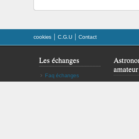
cookies
C.G.U
Contact
Les échanges
Astrono
amateur
Faq échanges
Besoin de
Contrat d’échange
Visitez le 
Publier mon annonce
astro truc
© 2026 3d-immo-visites. Tous droits réservés.