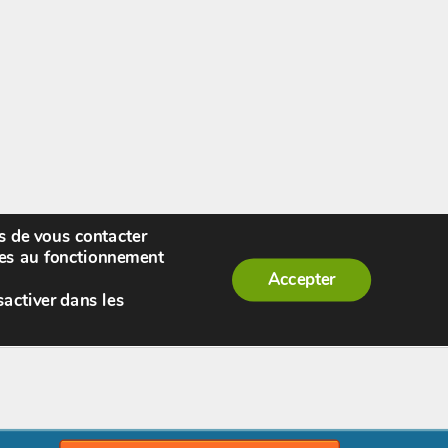
rs de vous contacter
enue,
visiteur !
[
S'enregistrer
|
Connexion
]
|
ires au fonctionnement
Accepter
sactiver dans les