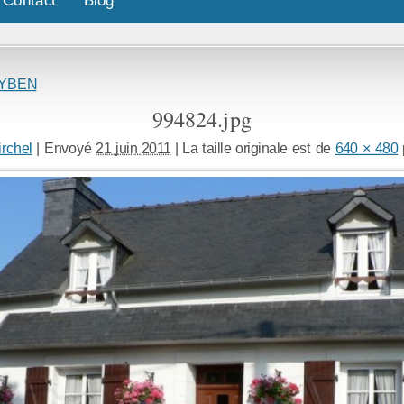
EYBEN
994824.jpg
irchel
|
Envoyé
21 juin 2011
|
La taille originale est de
640 × 480