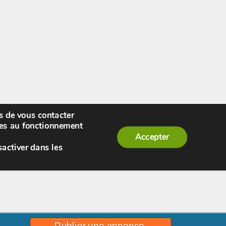
rs de vous contacter
enue,
visiteur !
[
S'enregistrer
|
Connexion
]
|
ires au fonctionnement
Accepter
sactiver dans les
Publier une annonce.