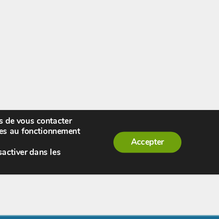
rs de vous contacter
enue,
visiteur !
[
S'enregistrer
|
Connexion
]
|
ires au fonctionnement
Accepter
sactiver dans les