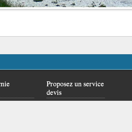
mie
Proposez un service
devis
 rêver un peu…
Proposer ce service si
site de Flavien :
vous possédez un site
web.
Cliquez ici pour vous