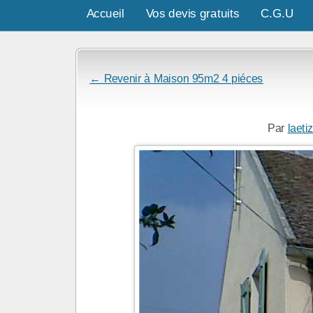
Accueil
Vos devis gratuits
C.G.U
← Revenir à Maison 95m2 4 piéces
Par
laeti