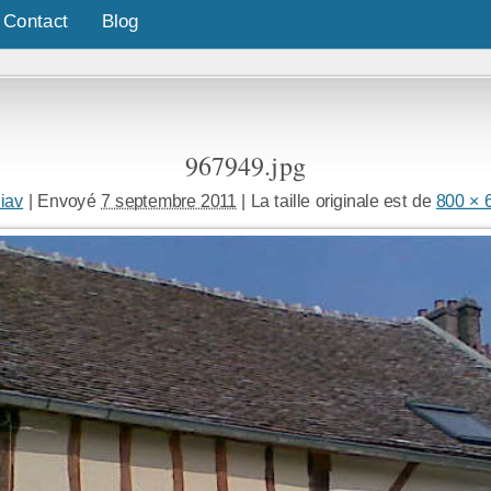
Contact
Blog
967949.jpg
ziav
|
Envoyé
7 septembre 2011
|
La taille originale est de
800 × 