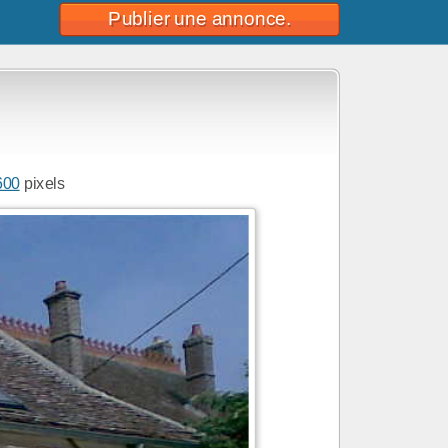
Publier une annonce.
600
pixels