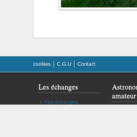
cookies
C.G.U
Contact
Les échanges
Astrono
amateur
Faq échanges
Besoin de
Contrat d’échange
Visitez le 
Publier mon annonce
astro truc