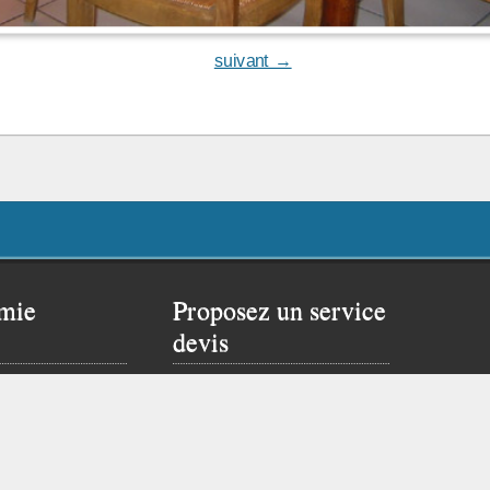
suivant →
mie
Proposez un service
devis
 rêver un peu…
Proposer ce service si
site de Flavien :
vous possédez un site
web.
Cliquez ici pour vous