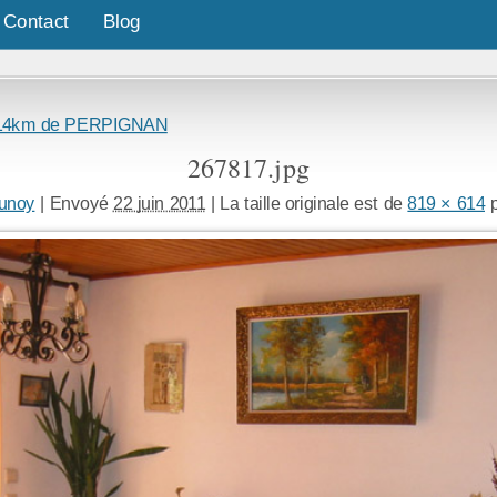
Contact
Blog
 à 14km de PERPIGNAN
267817.jpg
junoy
|
Envoyé
22 juin 2011
|
La taille originale est de
819 × 614
p