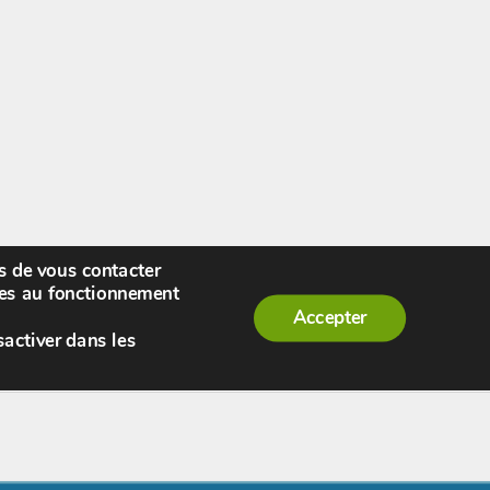
rs de vous contacter
enue,
visiteur !
[
S'enregistrer
|
Connexion
]
|
ires au fonctionnement
Accepter
sactiver dans les