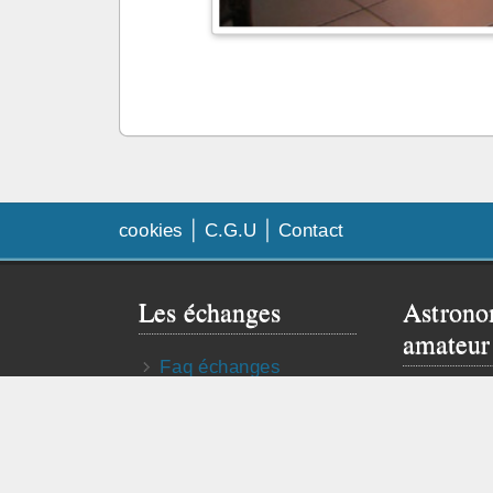
cookies
C.G.U
Contact
Les échanges
Astrono
amateur
Faq échanges
Besoin de
Contrat d’échange
Visitez le 
Publier mon annonce
astro truc