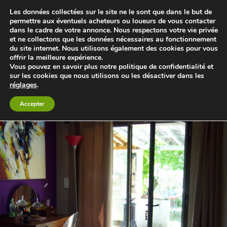
Les données collectées sur le site ne le sont que dans le but de
permettre aux éventuels acheteurs ou loueurs de vous contacter
dans le cadre de votre annonce. Nous respectons votre vie privée
Le blog 3d-immo-visites
et ne collectons que les données nécessaires au fonctionnement
du site internet. Nous utilisons également des cookies pour vous
offrir la meilleure expérience.
Retour à petit gîte ou chambre d’hôte au coeur de la garrigues
Vous pouvez en savoir plus notre politique de confidentialité et
sur les cookies que nous utilisons ou les désactiver dans les
réglages
.
Accepter