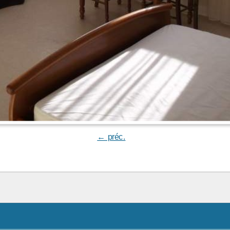
← préc.