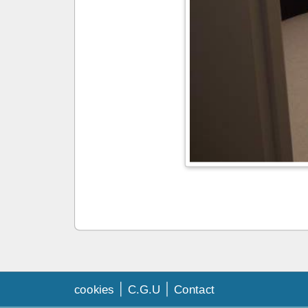
cookies
C.G.U
Contact