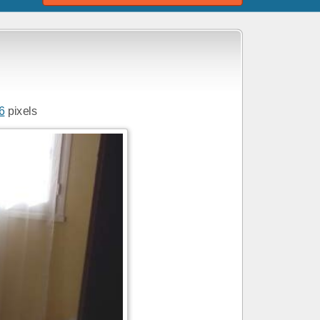
6
pixels