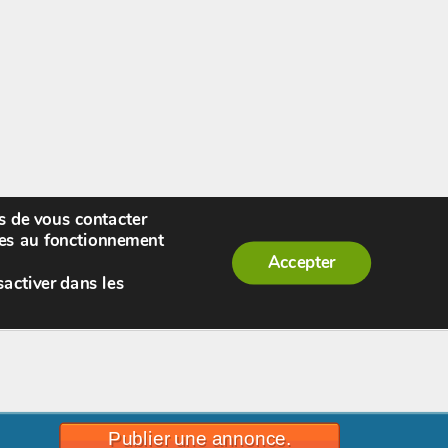
rs de vous contacter
enue,
visiteur !
[
S'enregistrer
|
Connexion
]
|
ires au fonctionnement
Accepter
sactiver dans les
Publier une annonce.