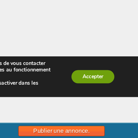
rs de vous contacter
enue,
visiteur !
[
S'enregistrer
|
Connexion
]
|
ires au fonctionnement
Accepter
sactiver dans les
Publier une annonce.