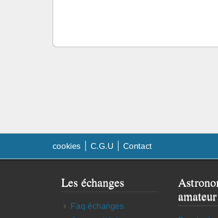
cookies
C.G.U
Contact
Les échanges
Astrono
amateur
Faq échanges