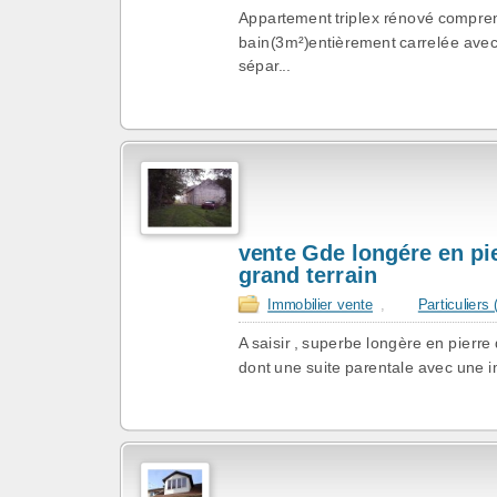
Appartement triplex rénové compre
bain(3m²)entièrement carrelée avec
sépar...
vente Gde longére en pie
grand terrain
Immobilier vente
,
Particuliers
A saisir , superbe longère en pier
dont une suite parentale avec une i