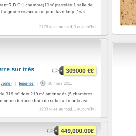
nant:R.D.C:1 chambre(10m²)carrelée;1 salle de
 baignoire+évacuation pour lave-linge;1wc
2178 vues au total, 0 aujourd'hui
rre sur trés
309000 €€
 (vente)
|
lejeunes
|
30 mars 2011
re de 319 m² dont 219 m² aménagés (5 chambres
mmense terrasse bain de soleil attenante,ave...
1903 vues au total, 1 aujourd'hui
449,000.00€