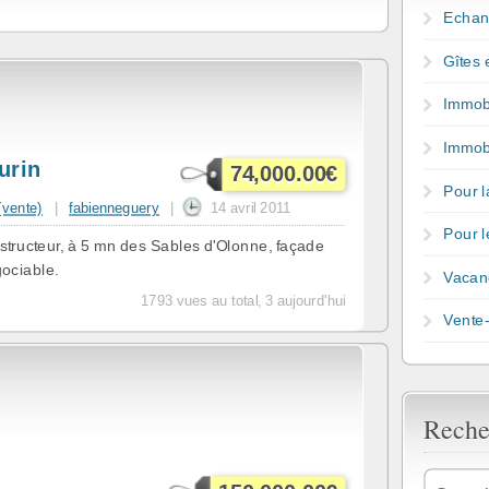
Echan
Gîtes 
Immobi
Immobi
urin
74,000.00€
Pour 
 (vente)
|
fabienneguery
|
14 avril 2011
Pour l
nstructeur, à 5 mn des Sables d'Olonne, façade
gociable.
Vacanc
1793 vues au total, 3 aujourd'hui
Vente
Reche