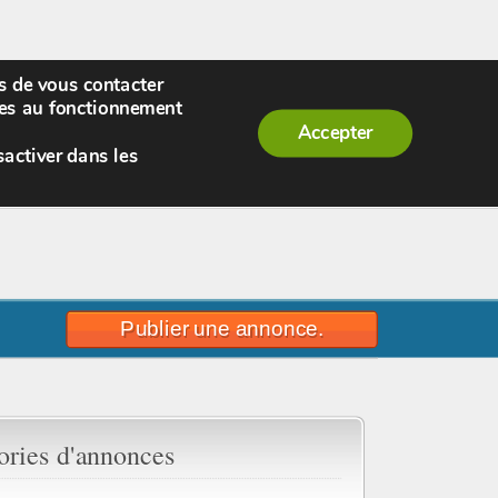
rs de vous contacter
enue,
visiteur !
[
S'enregistrer
|
Connexion
]
|
ires au fonctionnement
Accepter
sactiver dans les
Publier une annonce.
ories d'annonces