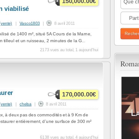
150,000.00€
 viabilisé
Parti
 (vente)
|
Vasco1803
|
8 avril 2011
bilisé de 1400 m², situé 5A Cours de la Marne,
tilleul et un ruisseau, 2 minutes de la G...
2173 vues au total, 1 aujourd'hui
Roman
aurer
170,000.00€
 (vente)
|
chelsa
|
8 avril 2011
x, à deux pas des commodités et à 9 Km de
staurer entièrement, d’une surface de 300 m²
6138 vues au total, 4 aujourd'hui