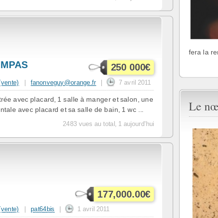
fera la r
BOMPAS
250 000€
 (vente)
|
fanonveguy@orange.fr
|
7 avril 2011
e avec placard, 1 salle à manger et salon, une
Le nœ
ale avec placard et sa salle de bain, 1 wc ...
2483 vues au total, 1 aujourd'hui
177,000.00€
 (vente)
|
pat64bis
|
1 avril 2011