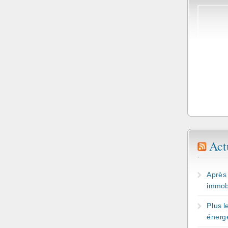
Act
Après 
immobi
Plus l
énerg