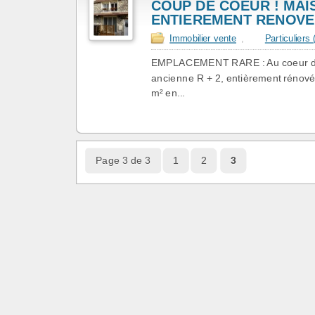
COUP DE COEUR ! MAI
ENTIEREMENT RENOVE
Immobilier vente
,
Particuliers
EMPLACEMENT RARE : Au coeur du v
ancienne R + 2, entièrement rénovée
m² en...
Page 3 de 3
1
2
3