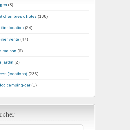
ges
(8)
et chambres d'hôtes
(188)
lier location
(24)
lier vente
(47)
la maison
(6)
e jardin
(2)
es (locations)
(236)
-loc camping-car
(1)
rcher