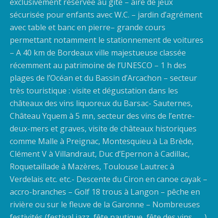
exclusivement réservée au gite – aire de jeux
sécurisée pour enfants avec W.C. – jardin d’agrément
avec table et banc en pierre– grande cours
permettant notamment le stationnement de voitures
– A 40 km de Bordeaux ville majestueuse classée
récemment au patrimoine de l’UNESCO – 1 h des
plages de l’Océan et du Bassin d’Arcachon – secteur
très touristique : visite et dégustation dans les
châteaux des vins liquoreux du Barsac- Sauternes,
Château Yquem à 5 mn, secteur des vins de l’entre-
deux-mers et graves, visite de châteaux historiques
comme Malle à Preignac, Montesquieu à La Brède,
Clément V à Villandraut, Duc d’Epernon à Cadillac,
Roquetaillade à Mazères, Toulouse Lautrec à
Verdelais etc. etc.- Descente du Ciron en canoe cayak –
accro-branches – Golf 18 trous à Langon – pêche en
rivière ou sur le fleuve de la Garonne – Nombreuses
festivités (festival jazz, fête nautique, fête des vins…….)