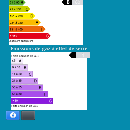
B
60
Emissions de gaz à effet de serre
1
Facebook
Bluesky