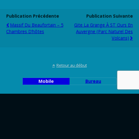
Publication Précédente
Publication Suivante
Massif Du Beaufortain – 5
Gite La Grange À ST Ours En
Chambres D’hôtes
Auvergne (Parc Naturel Des
Volcans)
Retour au début
Mobile
Bureau