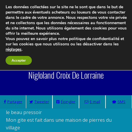
Les données collectées sur le site ne le sont que dans le but de
permettre aux éventuels acheteurs ou loueurs de vous contacter
dans le cadre de votre annonce. Nous respectons votre vie privée
et ne collectons que les données nécessaires au fonctionnement
Le blog 3d-immo-visites
du site internet. Nous utilisons également des cookies pour vous
offrir la meilleure expérience.
Vous pouvez en savoir plus notre politique de confidentialité et
sur les cookies que nous utilisons ou les désactiver dans les
réglages
.
Gite Le Beau Pressoir 6 A 10 Places
Accepter
Nigloland Croix De Lorraine
Partager
Tweeter
Épingler
E-mail
SMS
le beau pressoir
Mon gite est fait dans une maison de pierres du
village