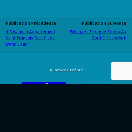
Publication Précédente
Publication Suivante
Savannah Appartement
Echange : Espagne Studio Au
Saint Francois "les Pieds
Bord De La Mer
Dans L'eau"
Retour au début
Mobile
Bureau