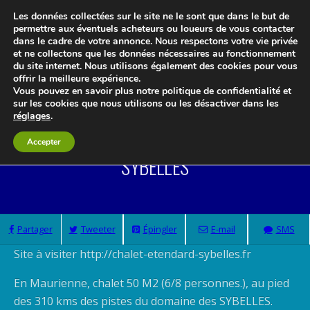
Les données collectées sur le site ne le sont que dans le but de
permettre aux éventuels acheteurs ou loueurs de vous contacter
dans le cadre de votre annonce. Nous respectons votre vie privée
Le blog 3d-immo-visites
et ne collectons que les données nécessaires au fonctionnement
du site internet. Nous utilisons également des cookies pour vous
offrir la meilleure expérience.
Vous pouvez en savoir plus notre politique de confidentialité et
sur les cookies que nous utilisons ou les désactiver dans les
réglages
.
Location Chalet SUD SAVOIE Domaine Des
Accepter
SYBELLES
Partager
Tweeter
Épingler
E-mail
SMS
Site à visiter http://chalet-etendard-sybelles.fr
En Maurienne, chalet 50 M2 (6/8 personnes.), au pied
des 310 kms des pistes du domaine des SYBELLES.