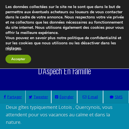
Les données collectées sur le site ne le sont que dans le but de
permettre aux éventuels acheteurs ou loueurs de vous contacter
dans le cadre de votre annonce. Nous respectons votre vie privée
et ne collectons que les données nécessaires au fonctionnement
Le blog 3d-immo-visites
du site internet. Nous utilisons également des cookies pour vous
offrir la meilleure expérience.
Vous pouvez en savoir plus notre politique de confidentialité et
sur les cookies que nous utilisons ou les désactiver dans les
réglages
.
Location De Gites Dans Le Hameau Du Mas
Accepter
D’Aspech En Famille
Partager
Tweeter
Épingler
E-mail
SMS
Deux gîtes typiquement Lotois , Quercynois, vous
attendent pour vos vacances au calme et dans la
nature.