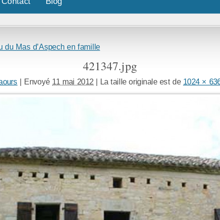
Contact
Blog
u du Mas d’Aspech en famille
421347.jpg
aours
|
Envoyé
11 mai 2012
|
La taille originale est de
1024 × 63