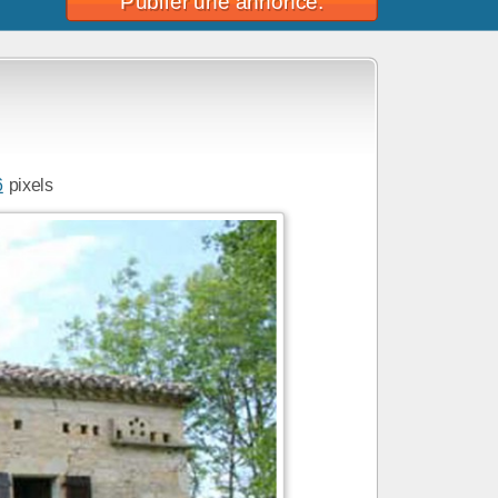
Publier une annonce.
6
pixels