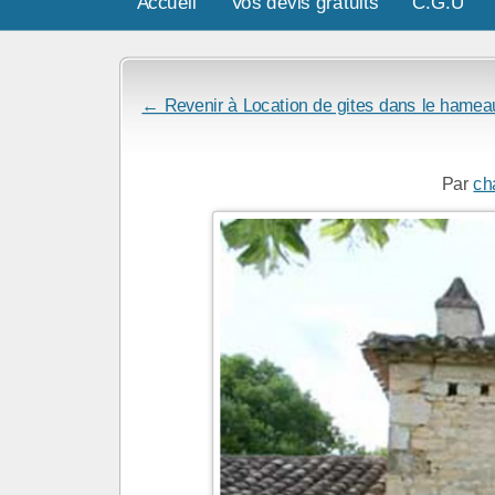
Accueil
Vos devis gratuits
C.G.U
← Revenir à Location de gites dans le hamea
Par
ch