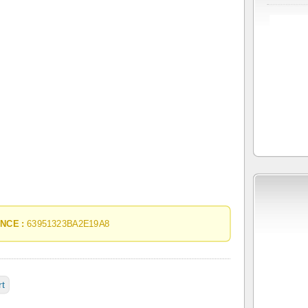
NCE :
63951323BA2E19A8
rt