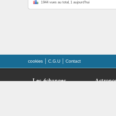
1944 vues au total, 1 aujourd'hui
cookies
C.G.U
Contact
Les échanges
Astrono
amateur
Faq échanges
Besoin de
Contrat d’échange
Visitez le 
Publier mon annonce