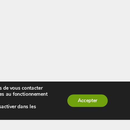
rs de vous contacter
enue,
visiteur !
[
S'enregistrer
|
Connexion
]
|
ires au fonctionnement
Accepter
sactiver dans les