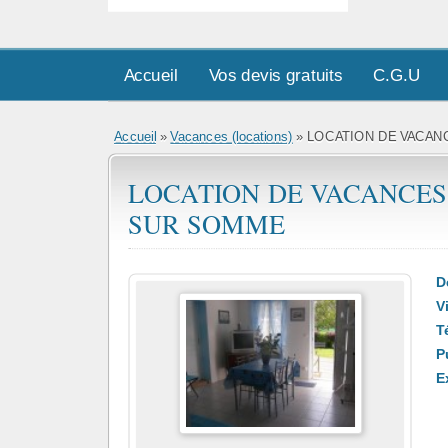
Accueil
Vos devis gratuits
C.G.U
Accueil
»
Vacances (locations)
» LOCATION DE VACAN
LOCATION DE VACANCES
SUR SOMME
D
Vi
T
Pu
E