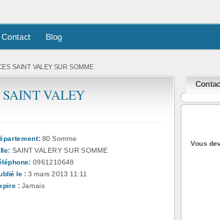
Contact
Blog
CES SAINT VALEY SUR SOMME
Contac
 SAINT VALEY
épartement:
80 Somme
Vous dev
lle:
SAINT VALERY SUR SOMME
éléphone:
0961210648
blié le :
3 mars 2013 11:11
xpire :
Jamais