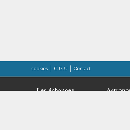
cookies
C.G.U
Contact
Les échanges
Astrono
amateur
Faq échanges
Besoin de
Contrat d’échange
Visitez le 
Publier mon annonce