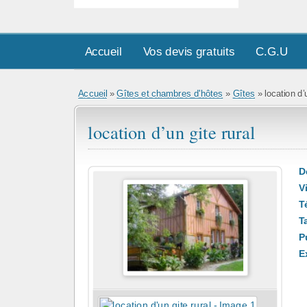
Accueil
Vos devis gratuits
C.G.U
Accueil
»
Gîtes et chambres d'hôtes
»
Gîtes
» location d’u
location d’un gite rural
D
Vi
T
Ta
Pu
E