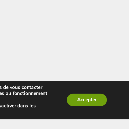
rs de vous contacter
enue,
visiteur !
[
S'enregistrer
|
Connexion
]
|
ires au fonctionnement
Accepter
sactiver dans les