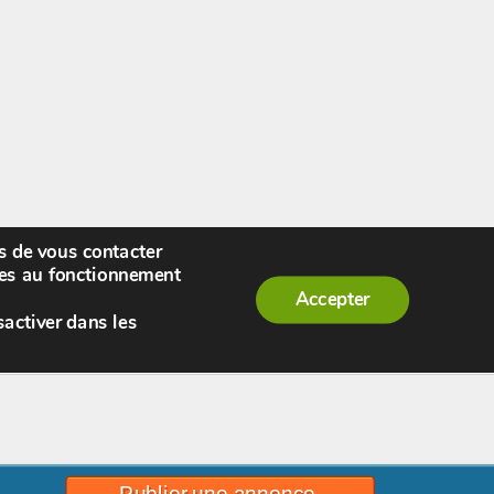
rs de vous contacter
enue,
visiteur !
[
S'enregistrer
|
Connexion
]
|
ires au fonctionnement
Accepter
sactiver dans les
Publier une annonce.