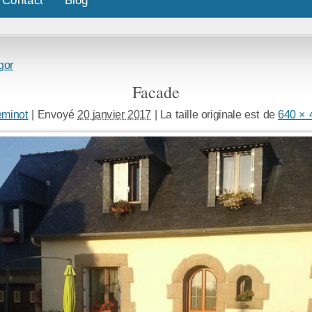
gor
Facade
eminot
|
Envoyé
20 janvier 2017
|
La taille originale est de
640 × 