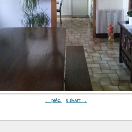
← préc.
suivant →