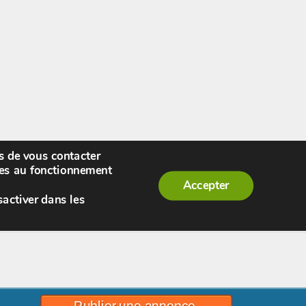
rs de vous contacter
enue,
visiteur !
[
S'enregistrer
|
Connexion
]
|
ires au fonctionnement
Accepter
sactiver dans les
Publier une annonce.