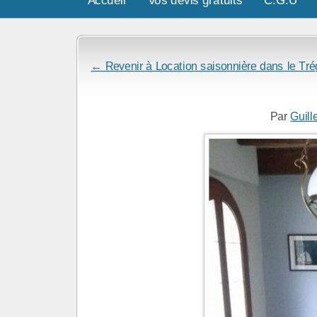
← Revenir à Location saisonnière dans le Tré
Par
Guill