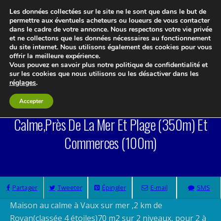
Les données collectées sur le site ne le sont que dans le but de
permettre aux éventuels acheteurs ou loueurs de vous contacter
dans le cadre de votre annonce. Nous respectons votre vie privée
et ne collectons que les données nécessaires au fonctionnement
Le blog 3d-immo-visites
du site internet. Nous utilisons également des cookies pour vous
offrir la meilleure expérience.
Vous pouvez en savoir plus notre politique de confidentialité et
sur les cookies que nous utilisons ou les désactiver dans les
réglages
.
Maison De Vacances Royan, Vaux Sur Mer,au
Accepter
Calme,près De La Mer Et Plage (350m) Et
Commerces (100m)
Partager
Tweeter
Épingler
E-mail
SMS
Maison au calme à Vaux sur mer ,2 km de
Royan(classée 4 étoiles)70 m2 sur 2 niveaux, pour 2 à