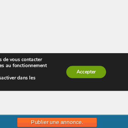
rs de vous contacter
enue,
visiteur !
[
S'enregistrer
|
Connexion
]
|
ires au fonctionnement
Accepter
sactiver dans les
Publier une annonce.