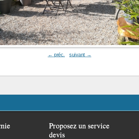
← préc.
suivant →
mie
Proposez un service
devis