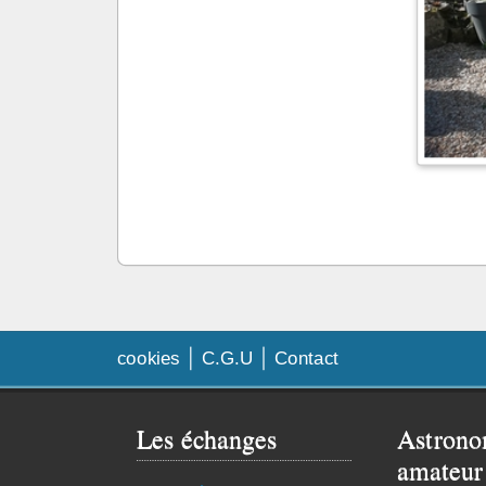
cookies
C.G.U
Contact
Les échanges
Astrono
amateur