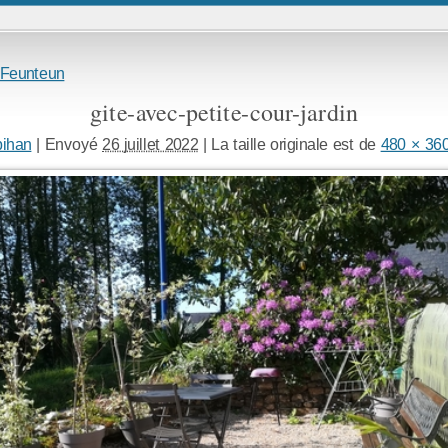
 Feunteun
gite-avec-petite-cour-jardin
bihan
|
Envoyé
26 juillet 2022
|
La taille originale est de
480 × 36