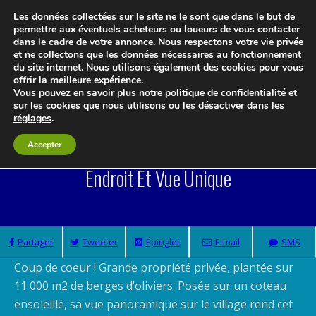
Les données collectées sur le site ne le sont que dans le but de
permettre aux éventuels acheteurs ou loueurs de vous contacter
dans le cadre de votre annonce. Nous respectons votre vie privée
et ne collectons que les données nécessaires au fonctionnement
Le blog 3d-immo-visites
du site internet. Nous utilisons également des cookies pour vous
offrir la meilleure expérience.
Vous pouvez en savoir plus notre politique de confidentialité et
sur les cookies que nous utilisons ou les désactiver dans les
réglages
.
Villa 240 M2 Fayence Au Milieu Des Oliviers.
Accepter
Endroit Et Vue Unique
Partager
Tweeter
Épingler
E-mail
SMS
Coup de coeur ! Grande propriété privée, plantée sur
11 000 m2 de berges d’oliviers. Posée sur un coteau
ensoleillé, sa vue panoramique sur le village rend cet