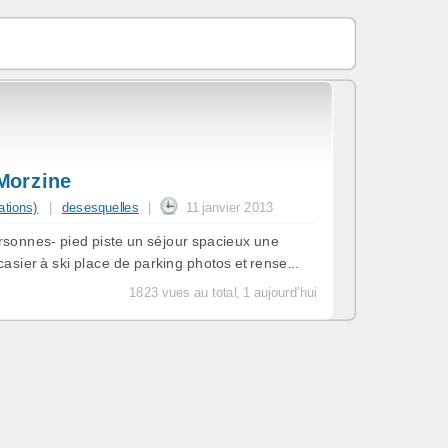
Morzine
ations)
|
desesquelles
|
11 janvier 2013
sonnes- pied piste un séjour spacieux une
ier à ski place de parking photos et rense...
1823 vues au total, 1 aujourd'hui