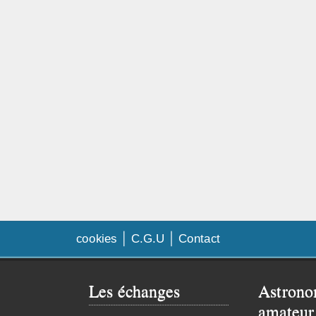
cookies
C.G.U
Contact
Les échanges
Astrono
amateur