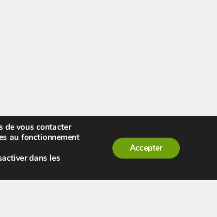
rs de vous contacter
enue,
visiteur !
[
S'enregistrer
|
Connexion
]
|
ires au fonctionnement
Accepter
sactiver dans les