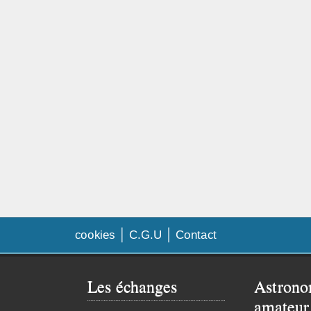
cookies
C.G.U
Contact
Les échanges
Astrono
amateur