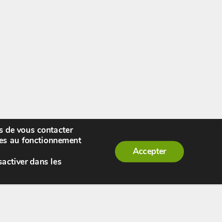
rs de vous contacter
enue,
visiteur !
[
S'enregistrer
|
Connexion
]
|
ires au fonctionnement
Accepter
sactiver dans les