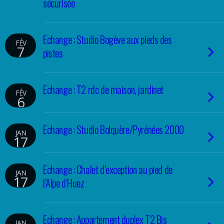
sécurisée
Echange : Studio Bogève aux pieds des
FÉV
7
pistes
Echange : T2 rdc de maison, jardinet
FÉV
6
Echange : Studio Bolquère/Pyrénées 2000
JAN
17
Echange : Chalet d’exception au pied de
JAN
17
l’Alpe d’Huez
Echange : Appartement duplex T2 Bis
JAN