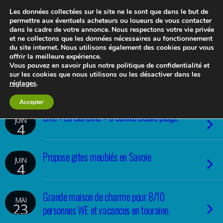
Les données collectées sur le site ne le sont que dans le but de
permettre aux éventuels acheteurs ou loueurs de vous contacter
dans le cadre de votre annonce. Nous respectons votre vie privée
et ne collectons que les données nécessaires au fonctionnement
Le blog 3d-immo-visites
du site internet. Nous utilisons également des cookies pour vous
offrir la meilleure expérience.
Vous pouvez en savoir plus notre politique de confidentialité et
sur les cookies que nous utilisons ou les désactiver dans les
réglages
.
Accepter
Gîte « La Garenne » à Sainte Cécile plage
JUIN
4
Propose gites meublés en Savoie
JUIN
4
Grande maison de charme pour 8/10
MAI
23
personnes WE et vacances en touraine.