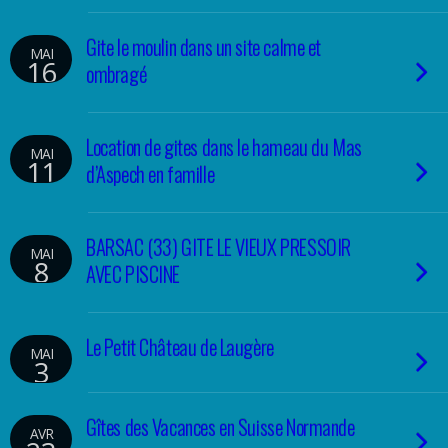
Gite le moulin dans un site calme et
MAI
16
ombragé
Location de gites dans le hameau du Mas
MAI
11
d’Aspech en famille
BARSAC (33) GITE LE VIEUX PRESSOIR
MAI
8
AVEC PISCINE
Le Petit Château de Laugère
MAI
3
Gîtes des Vacances en Suisse Normande
AVR