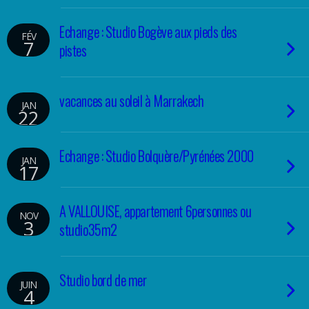
Echange : Studio Bogève aux pieds des
FÉV
7
pistes
vacances au soleil à Marrakech
JAN
22
Echange : Studio Bolquère/Pyrénées 2000
JAN
17
A VALLOUISE, appartement 6personnes ou
NOV
3
studio35m2
Studio bord de mer
JUIN
4