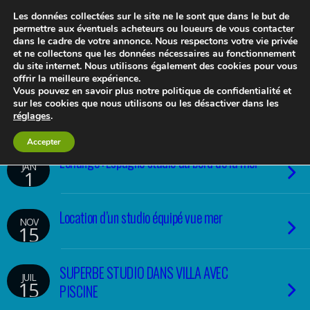
Les données collectées sur le site ne le sont que dans le but de
permettre aux éventuels acheteurs ou loueurs de vous contacter
dans le cadre de votre annonce. Nous respectons votre vie privée
et ne collectons que les données nécessaires au fonctionnement
Le blog 3d-immo-visites
du site internet. Nous utilisons également des cookies pour vous
offrir la meilleure expérience.
Vous pouvez en savoir plus notre politique de confidentialité et
sur les cookies que nous utilisons ou les désactiver dans les
réglages
.
Accepter
Echange : Espagne studio au bord de la mer
JAN
1
Location d’un studio équipé vue mer
NOV
15
SUPERBE STUDIO DANS VILLA AVEC
JUIL
15
PISCINE