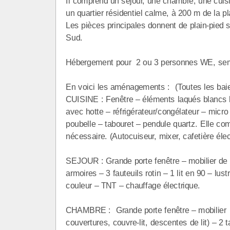
Il comprend un séjour, une chambre, une cuisi
un quartier résidentiel calme, à 200 m de la pl
Les pièces principales donnent de plain-pied 
Sud.
Hébergement pour 2 ou 3 personnes WE, sema
En voici les aménagements : (Toutes les baies
CUISINE : Fenêtre – éléments laqués blancs ha
avec hotte – réfrigérateur/congélateur – micro
poubelle – tabouret – pendule quartz. Elle com
nécessaire. (Autocuiseur, mixer, cafetière élec
SEJOUR : Grande porte fenêtre – mobilier de s
armoires – 3 fauteuils rotin – 1 lit en 90 – lus
couleur – TNT – chauffage électrique.
CHAMBRE : Grande porte fenêtre – mobilier Chi
couvertures, couvre-lit, descentes de lit) – 2