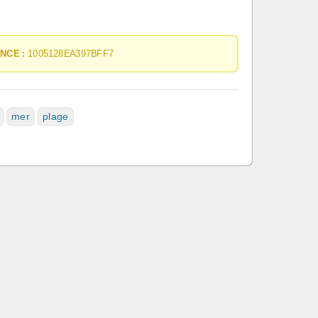
NCE :
1005128EA397BFF7
mer
plage
mie
Proposez un service
devis