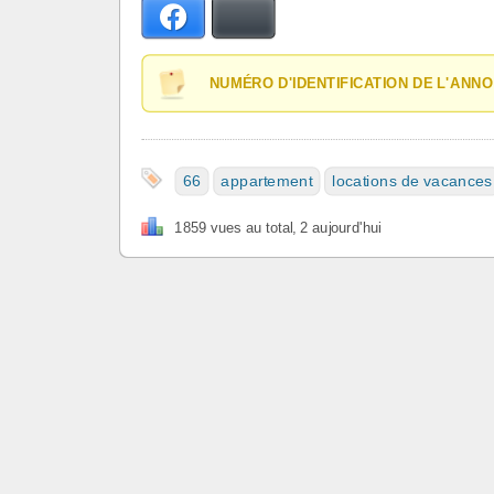
Facebook
Bluesky
NUMÉRO D'IDENTIFICATION DE L'ANNO
66
appartement
locations de vacances
1859 vues au total, 2 aujourd'hui
cookies
C.G.U
Contact
Les échanges
Astrono
amateur
Faq échanges