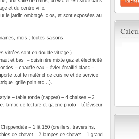
ne, une salle de bains, un w.c et est situé dans
age et du centre ville.
sur le jardin ombragé clos, et sont exposées au
Calcu
ines, mois ; toutes saisons.
 vitrées sont en double vitrage.)
ut et bas – cuisinière mixte gaz et électricité
 ondes – chauffe eau – évier émaillé blanc –
porte tout le matériel de cuisine et de service
trique, grille pain etc…).
tyle – table ronde (nappes) – 4 chaises – 2
tre, lampe de lecture et galerie photo – téléviseur
ppendale – 1 lit 150 (oreillers, traversins,
 tables de chevet – 2 lampes de chevet – 1 grand