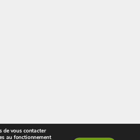
rs de vous contacter
enue,
visiteur !
[
S'enregistrer
|
Connexion
]
|
ires au fonctionnement