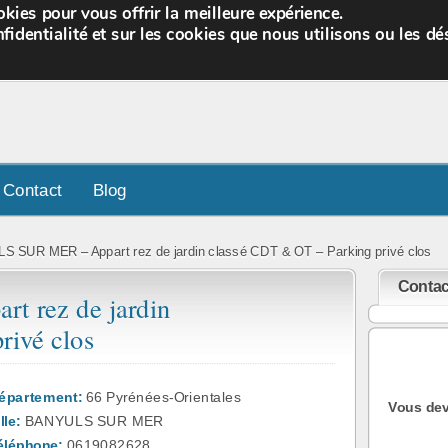
kies pour vous offrir la meilleure expérience.
fidentialité et sur les cookies que nous utilisons ou les dé
Contact
Blog
 SUR MER – Appart rez de jardin classé CDT & OT – Parking privé clos
Contac
 rez de jardin
rivé clos
épartement:
66 Pyrénées-Orientales
Vous dev
lle:
BANYULS SUR MER
éléphone:
0619082628