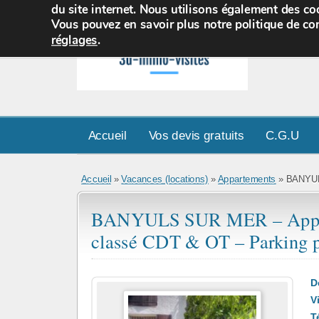
du site internet. Nous utilisons également des coo
Vous pouvez en savoir plus notre politique de con
réglages
.
Accueil
Vos devis gratuits
C.G.U
Accueil
»
Vacances (locations)
»
Appartements
» BANYULS
BANYULS SUR MER – Appart
classé CDT & OT – Parking p
D
Vi
T