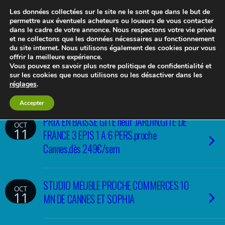
Les données collectées sur le site ne le sont que dans le but de
permettre aux éventuels acheteurs ou loueurs de vous contacter
dans le cadre de votre annonce. Nous respectons votre vie privée
et ne collectons que les données nécessaires au fonctionnement
Le blog 3d-immo-visites
du site internet. Nous utilisons également des cookies pour vous
offrir la meilleure expérience.
Vous pouvez en savoir plus notre politique de confidentialité et
sur les cookies que nous utilisons ou les désactiver dans les
réglages
.
Accepter
PRIX EN BAISSE GITE neuf JARDIN.GITE DE
OCT
11
FRANCE 3 EPIS 1 A 6 PERS.proche
Cannes.dès 249€/sem
STUDIO MEUBLE PROCHE COMMERCES 10
OCT
11
MN DE CANNES ET SOPHIA