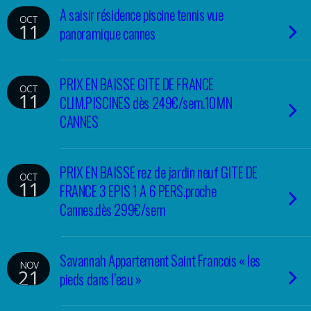
A saisir résidence piscine tennis vue
OCT
11
panoramique cannes
PRIX EN BAISSE GITE DE FRANCE
OCT
11
CLIM.PISCINES dès 249€/sem.10MN
CANNES
PRIX EN BAISSE rez de jardin neuf GITE DE
OCT
11
FRANCE 3 EPIS 1 A 6 PERS.proche
Cannes.dès 299€/sem
Savannah Appartement Saint Francois « les
NOV
21
pieds dans l’eau »