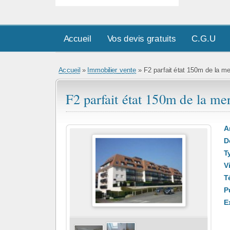
Accueil
Vos devis gratuits
C.G.U
Accueil
»
Immobilier vente
» F2 parfait état 150m de la me
F2 parfait état 150m de la me
A
D
T
Vi
T
Pu
E