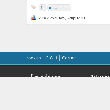
14
appartement
2360 vues au total, 5 aujourd'hui
cookies
C.G.U
Contact
Les échanges
Astrono
amateur
Faq échanges
Besoin de
Contrat d’échange
Visitez le 
Publier mon annonce