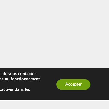
rs de vous contacter
enue,
visiteur !
[
S'enregistrer
|
Connexion
]
|
ires au fonctionnement
Accepter
sactiver dans les