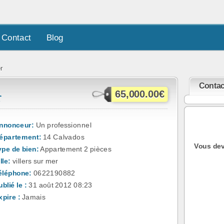
Contact
Blog
r
Contac
r
65,000.00€
nnonceur:
Un professionnel
épartement:
14 Calvados
Vous dev
ype de bien:
Appartement 2 pièces
lle:
villers sur mer
éléphone:
0622190882
blié le :
31 août 2012 08:23
xpire :
Jamais