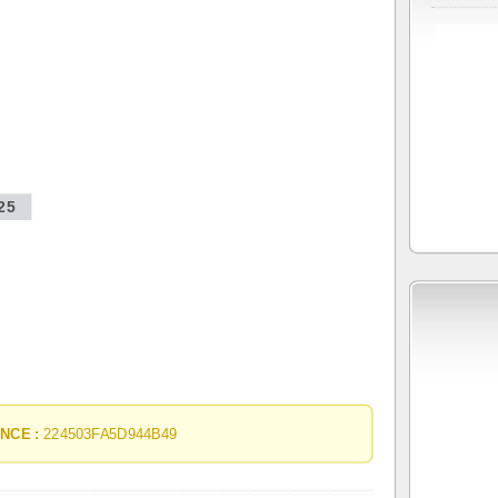
25
NCE :
224503FA5D944B49