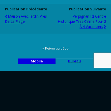
Publication Précédente
Publication Suivante
Maison Avec Jardin Près
Perpignan F2 Centre
De La Plage
Historique Tres Calme Pour 2
À 4 Vacanciers
Retour au début
Mobile
Bureau