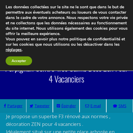
Les données collectées sur le site ne le sont que dans le but de
permettre aux éventuels acheteurs ou loueurs de vous contacter
dans le cadre de votre annonce. Nous respectons votre vie privée
et ne collectons que les données nécessaires au fonctionnement
du site internet. Nous utilisons également des cookies pour vous
Le blog 3d-immo-visites
offrir la meilleure expérience.
Vous pouvez en savoir plus notre politique de confidentialité et
sur les cookies que nous utilisons ou les désactiver dans les
réglages
.
Accepter
Perpignan Centre Très Calme Deco Zen Pour
4 Vacanciers
Partager
Tweeter
Épingler
E-mail
SMS
Je propose un superbe F3 rénové aux normes ,
décoration ZEN pour 4 vacanciers .
Idéalement situé sur une petite place arborée en