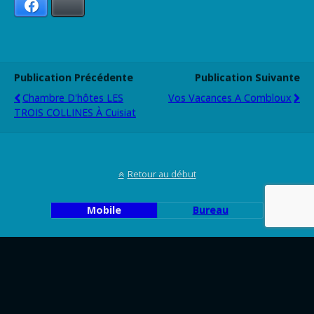
Facebook
Bluesky
Publication Précédente
Publication Suivante
Chambre D'hôtes LES
Vos Vacances A Combloux
TROIS COLLINES À Cuisiat
Retour au début
Mobile
Bureau