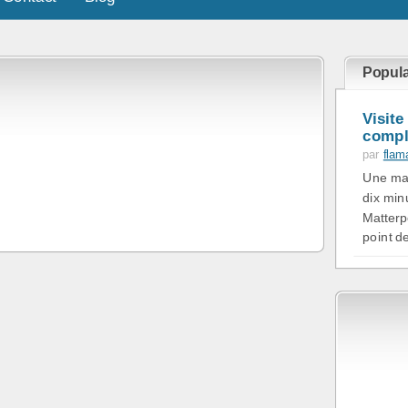
Popula
Visite
comple
par
flam
Une mai
dix min
Matterp
point de