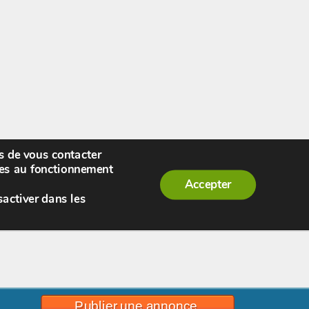
rs de vous contacter
enue,
visiteur !
[
S'enregistrer
|
Connexion
]
|
ires au fonctionnement
Accepter
sactiver dans les
Publier une annonce.