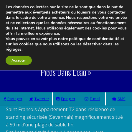
Les données collectées sur le site ne le sont que dans le but de
permettre aux éventuels acheteurs ou loueurs de vous contacter
dans le cadre de votre annonce. Nous respectons votre vie privée
et ne collectons que les données nécessaires au fonctionnement
Le blog 3d-immo-visites
du site internet. Nous utilisons également des cookies pour vous
offrir la meilleure expérience.
Vous pouvez en savoir plus notre politique de confidentialité et
sur les cookies que nous utilisons ou les désactiver dans les
réglages
.
Savannah Appartement Saint Francois « Les
Accepter
Pieds Dans L’eau »
Partager
Tweeter
Épingler
E-mail
SMS
Saint Francois Appartement T2 dans résidence de
standing sécurisée (Savannah) magnifiquement situé
à 50 m d’une plage de sable fin.