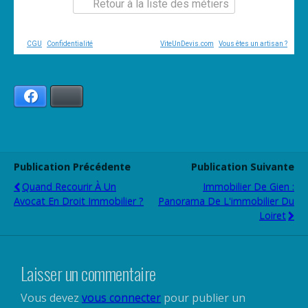
Retour à la liste des métiers
CGU
-
Confidentialité
- Service proposé par
ViteUnDevis.com
-
Vous êtes un artisan ?
Facebook
Bluesky
Publication Précédente
Publication Suivante
Quand Recourir À Un
Immobilier De Gien :
Avocat En Droit Immobilier ?
Panorama De L'immobilier Du
Loiret
Laisser un commentaire
Vous devez
vous connecter
pour publier un