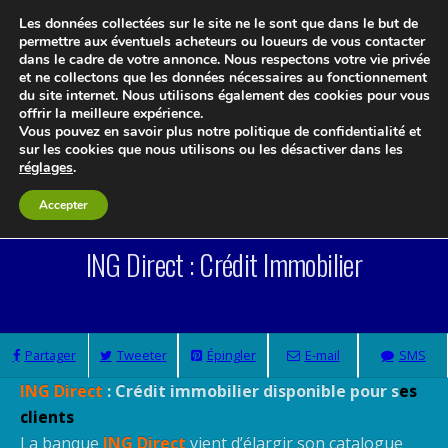
Les données collectées sur le site ne le sont que dans le but de
permettre aux éventuels acheteurs ou loueurs de vous contacter
dans le cadre de votre annonce. Nous respectons votre vie privée
et ne collectons que les données nécessaires au fonctionnement
du site internet. Nous utilisons également des cookies pour vous
offrir la meilleure expérience.
Vous pouvez en savoir plus notre politique de confidentialité et
Le blog 3d-immo-visites
sur les cookies que nous utilisons ou les désactiver dans les
réglages
.
Accepter
Aucun Commentaire
ING Direct : Crédit Immobilier
Partager
Tweeter
Épingler
E-mail
SMS
ING Direct
: Crédit
immobilier
disponible pour s
es
clients
La banque
ING Direct
vient d’élargir son catalogue