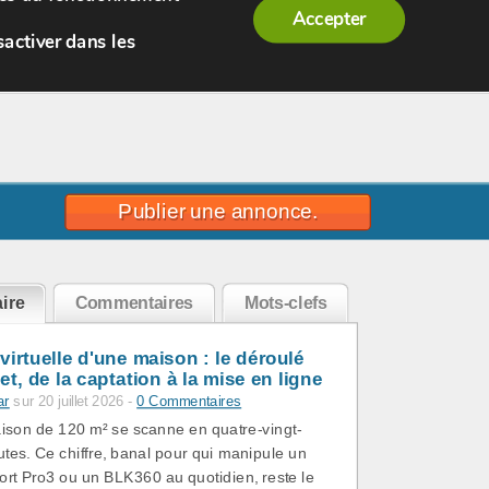
Accepter
sactiver dans les
Publier une annonce.
ire
Commentaires
Mots-clefs
 virtuelle d'une maison : le déroulé
t, de la captation à la mise en ligne
ar
sur 20 juillet 2026 -
0 Commentaires
son de 120 m² se scanne en quatre-vingt-
utes. Ce chiffre, banal pour qui manipule un
ort Pro3 ou un BLK360 au quotidien, reste le