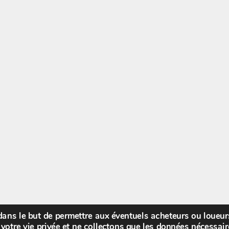
 dans le but de permettre aux éventuels acheteurs ou loueu
Bienv
votre vie privée et ne collectons que les données nécessa