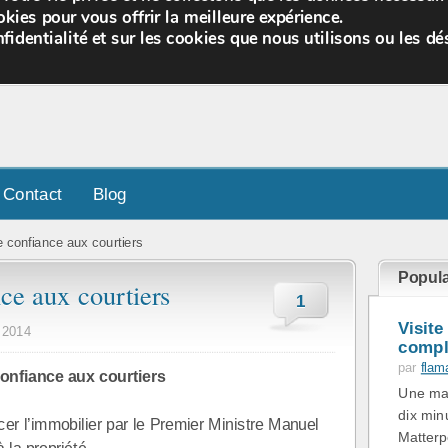
kies pour vous offrir la meilleure expérience.
fidentialité et sur les cookies que nous utilisons ou les dé
Contact
Blog
 confiance aux courtiers
Popula
ce aux courtiers
1
Visite
 2014
comple
par
flam
onfiance aux courtiers
Une mai
dix min
r l’immobilier par le Premier Ministre Manuel
Matterp