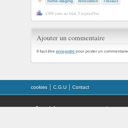
home-staging
renovation
Travaux
1009 vues au total, 3 aujourd'hui
Ajouter un commentaire
Il faut être
enregistré
pour poster un commentaire
cookies
C.G.U
Contact
Les échanges
Astrono
amateur
Faq échanges