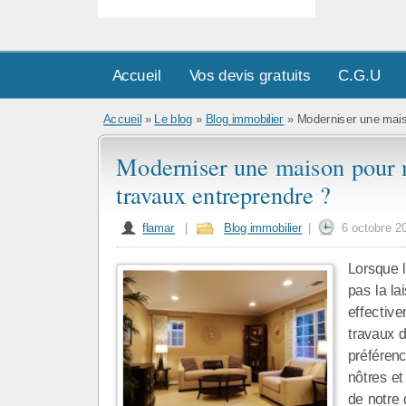
Accueil
Vos devis gratuits
C.G.U
Accueil
»
Le blog
»
Blog immobilier
» Moderniser une maiso
Moderniser une maison pour m
travaux entreprendre ?
flamar
|
Blog immobilier
|
6 octobre 2
Lorsque 
pas la la
effectiv
travaux d
préférenc
nôtres et
de notre 