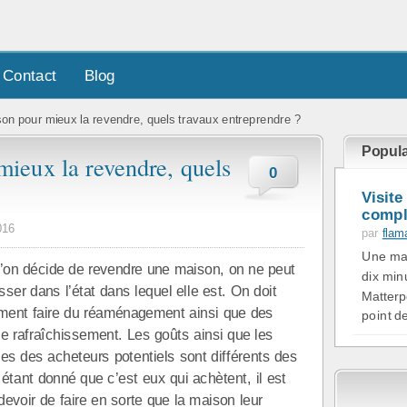
Contact
Blog
n pour mieux la revendre, quels travaux entreprendre ?
Popula
ieux la revendre, quels
0
Visite
comple
016
par
flam
Une mai
l’on décide de revendre une maison, on ne peut
dix min
isser dans l’état dans lequel elle est. On doit
Matterp
ement faire du réaménagement ainsi que des
point de
e rafraîchissement. Les goûts ainsi que les
es des acheteurs potentiels sont différents des
 étant donné que c’est eux qui achètent, il est
devoir de faire en sorte que la maison leur